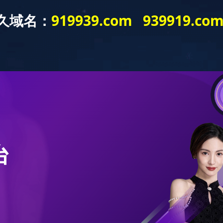
全
誉资质
MK国际
留言板
MK(中国)一
站式体育服务
官方网站