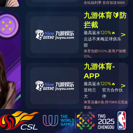
首页
>
MK国际
：11672