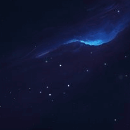
邮箱：741735910@QQ.com
传真：0455-4349123
手机：13836447950
邮编：152400